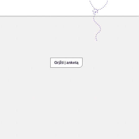
Grįžti į anketą