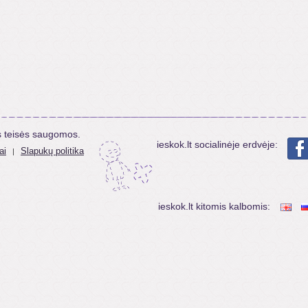
s teisės saugomos.
ieskok.lt socialinėje erdvėje:
ai
Slapukų politika
|
ieskok.lt kitomis kalbomis: